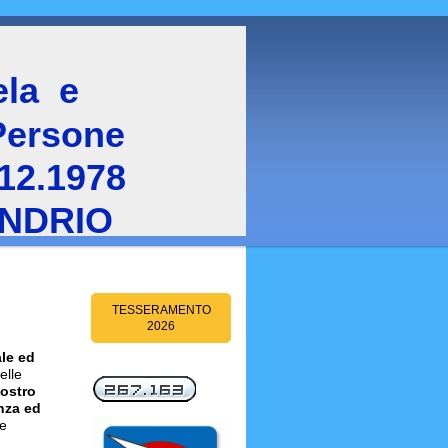
tela e
Persone
.12.1978
ONDRIO
TESSERAMENTO
2026
le ed
elle
ostro
nza ed
 e