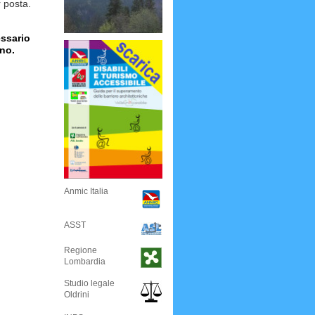
r posta.
ssario
no.
Anmic Italia
ASST
Regione
Lombardia
Studio legale
Oldrini