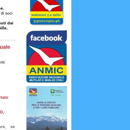
ne.
 di soci
uti dai
lle,
nuale
nti
stato
O,
ure, se