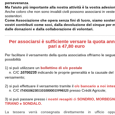
perseveranza
.
Ma l'aiuto più importante alla nostra attività è la vostra adesio
Anche coloro che non sono invalidi civili possono associarsi in veste
sostenitori.
Come Associazione che opera senza fini di lucro, siamo sosten
vostri contributi come soci, dalla devoluzione del cinque per mi
dalle donazioni e dalla collaborazione di volontari.
Per associarsi è sufficiente versare la quota an
pari a 47,80 euro
Per facilitare il versamento della quota associativa offriamo le segue
possibilità
1) si può utilizzare un
bollettino di c/c postale
n. C/C
10700235
indicando le proprie generalità e la causale del
versamento;
2) si può effettuare il versamento tramite il
c/c bancario a noi
inte
n. C/C
presso Crédit Agricole;
IT45G0623011010000015996525
3) si può passare presso i
nostri recapiti
di
SONDRIO, MORBEGN
TIRANO e SONDALO.
La tessera verrà consegnata direttamente in ufficio opp